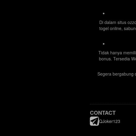
Di dalam situs ozz
togel online, sabu
Tidak hanya memil
bonus. Tersedia W
Segera bergabung d
CONTACT
QJoker123