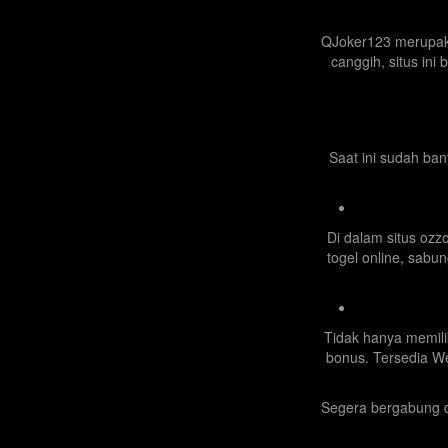
QJoker123 merupaka
canggih, situs in
Saat ini sudah ba
Di dalam situs ozz
togel online, sabu
Tidak hanya memil
bonus. Tersedia W
Segera bergabung d