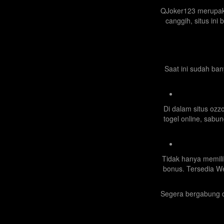
QJoker123 merupaka
canggih, situs in
Saat ini sudah ba
Di dalam situs ozz
togel online, sabu
Tidak hanya memil
bonus. Tersedia W
Segera bergabung d